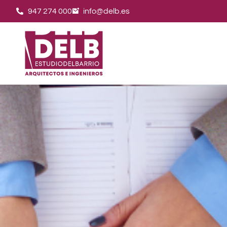
947 274 000
info@delb.es