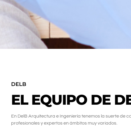
DELB
EL EQUIPO DE D
En DelB Arquitectura e Ingeniería tenemos la suerte de c
profesionales y expertos en ámbitos muy variados.