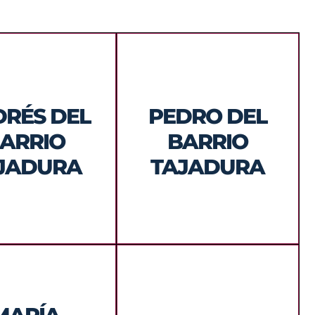
RÉS DEL
PEDRO DEL
, Arquitecto Técnico
Ingeniero de Caminos,
ARRIO
BARRIO
ro de la Edificación
canales y puertos
JADURA
TAJADURA